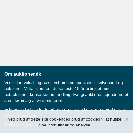
Om auktioner.dk
Vi er et advokat- og auktionshus med speciale i insolvensret og
auktioner. Vi har gennem de seneste 15 år arbejdet med
netauktioner, konkursbobehandling, tvangsauktioner, ejendomsret
samt køb/salg af virksomheder.
Vi kender derfor alle de udfordringer, som kurator har ved salg af
konkursboaktiver.
×
Ved brug af dette site godkendes brug af cookies til at huske
© 2026 - Auktioner P/S
dine indstillinger og analyse.