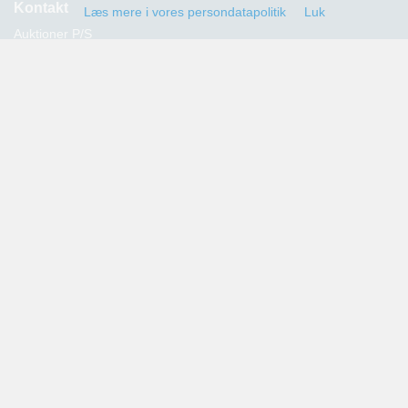
Kontakt
Læs mere i vores persondatapolitik
Luk
Auktioner P/S
Strandvejen 60
2900 Hellerup
Advokat Thomas Hansen
Tlf.: 39 29 19 00
E-mail:
info@auktioner.dk
CVR-nr.: 40827633
Persondatapolitik
Kommende auktioner
Tilmeld dig her og få oplysning om alle kommende auktioner
sendt til din e-mail