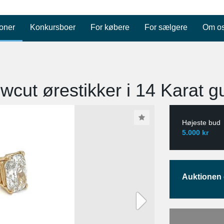
oner
Konkursboer
For købere
For sælgere
Om o
cut ørestikker i 14 Karat gu
Højeste bud
5.000 kr
Auktionen e