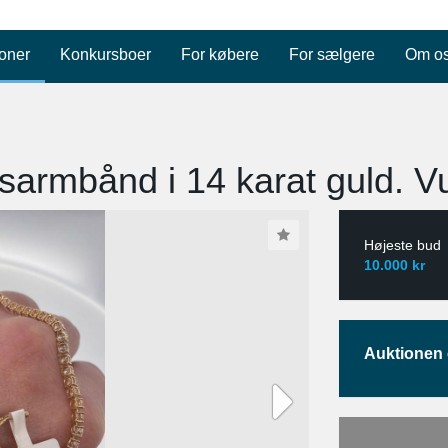
oner
Konkursboer
For købere
For sælgere
Om o
armbånd i 14 karat guld. Vu
Højeste bud
10.000 kr
Auktionen e