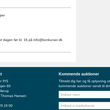
per
st dagen før kl. 16 på info@konkurser.dk
t
Kommende auktioner
r P/S
Tilmeld dig her og få oplysning o
ejen 60
kommende auktioner sendt til din
llerup
 Thomas Hansen
 29 19 00