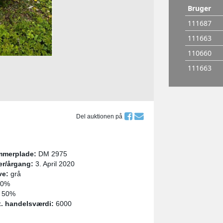
Del auktionen på
merplade:
DM 2975
er/årgang:
3. April 2020
ve:
grå
0%
50%
. handelsværdi:
6000