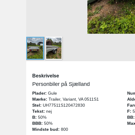
Beskrivelse
Personbiler på Sjælland
Plader:
Gule
Num
Mærke:
Trailer, Variant, VA 0511S1
Ald
Stel:
UH77511S120472830
Far
Tekst:
nej
F:
5
B:
50%
BB:
BBB:
50%
Max
Mindste bud:
800