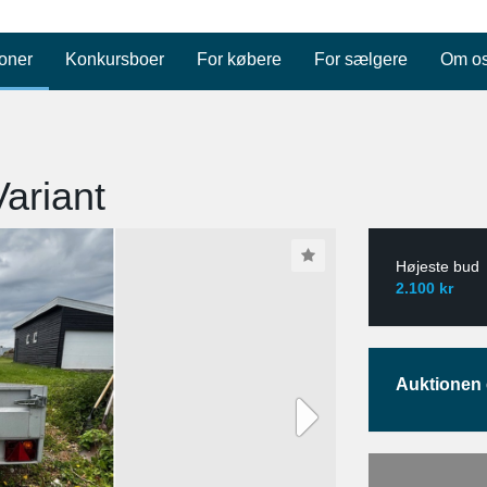
oner
Konkursboer
For købere
For sælgere
Om o
Variant
Højeste bud
2.100 kr
Auktionen e