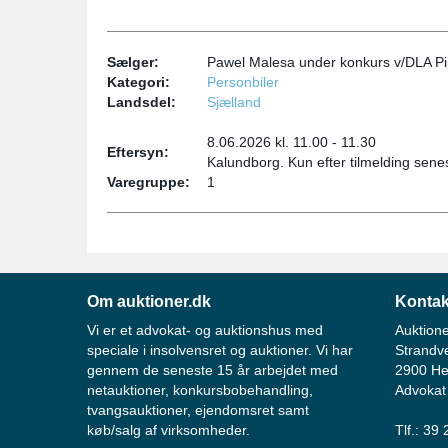
Sælger:
Pawel Malesa under konkurs v/DLA Pi
Kategori:
Personbiler
Landsdel:
Sjælland
8.06.2026 kl. 11.00 - 11.30
Eftersyn:
Kalundborg. Kun efter tilmelding sene
Varegruppe:
1
Om auktioner.dk
Kontak
Vi er et advokat- og auktionshus med
Auktione
speciale i insolvensret og auktioner. Vi har
Strandv
gennem de seneste 15 år arbejdet med
2900 He
netauktioner, konkursbobehandling,
Advokat
tvangsauktioner, ejendomsret samt
køb/salg af virksomheder.
Tlf.: 39