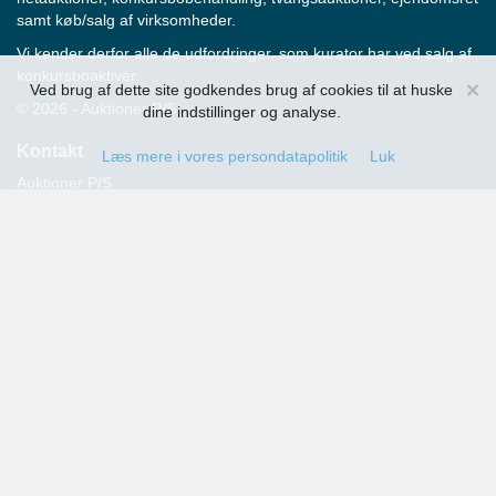
samt køb/salg af virksomheder.
Vi kender derfor alle de udfordringer, som kurator har ved salg af
konkursboaktiver.
×
Ved brug af dette site godkendes brug af cookies til at huske
© 2026 - Auktioner P/S
dine indstillinger og analyse.
Kontakt
Læs mere i vores persondatapolitik
Luk
Auktioner P/S
Strandvejen 60
2900 Hellerup
Advokat Thomas Hansen
Tlf.: 39 29 19 00
E-mail:
info@auktioner.dk
CVR-nr.: 40827633
Persondatapolitik
Kommende auktioner
Tilmeld dig her og få oplysning om alle kommende auktioner
sendt til din e-mail