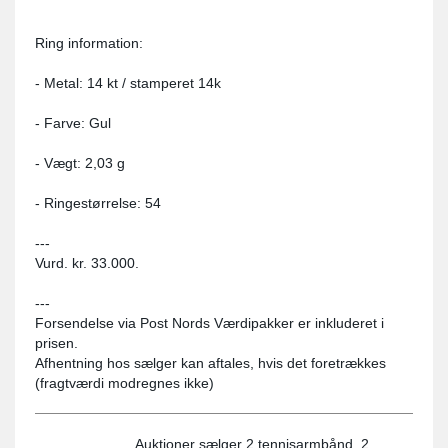
Ring information:
- Metal: 14 kt / stamperet 14k
- Farve: Gul
- Vægt: 2,03 g
- Ringestørrelse: 54
---
Vurd. kr. 33.000.
---
Forsendelse via Post Nords Værdipakker er inkluderet i
prisen.
Afhentning hos sælger kan aftales, hvis det foretrækkes
(fragtværdi modregnes ikke)
Auktioner sælger 2 tennisarmbånd, 2