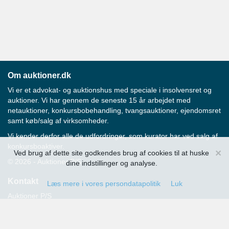
Om auktioner.dk
Vi er et advokat- og auktionshus med speciale i insolvensret og
auktioner. Vi har gennem de seneste 15 år arbejdet med
netauktioner, konkursbobehandling, tvangsauktioner, ejendomsret
samt køb/salg af virksomheder.
Vi kender derfor alle de udfordringer, som kurator har ved salg af
konkursboaktiver.
×
Ved brug af dette site godkendes brug af cookies til at huske
© 2026 - Auktioner P/S
dine indstillinger og analyse.
Kontakt
Læs mere i vores persondatapolitik
Luk
Auktioner P/S
Strandvejen 60
2900 Hellerup
Advokat Thomas Hansen