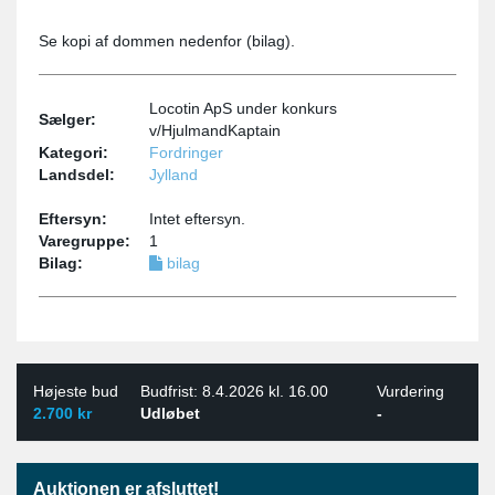
Se kopi af dommen nedenfor (bilag).
Locotin ApS under konkurs
Sælger:
v/HjulmandKaptain
Kategori:
Fordringer
Landsdel:
Jylland
Eftersyn:
Intet eftersyn.
Varegruppe:
1
Bilag:
bilag
Højeste bud
Budfrist: 8.4.2026 kl. 16.00
Vurdering
2.700 kr
Udløbet
-
Auktionen er afsluttet!