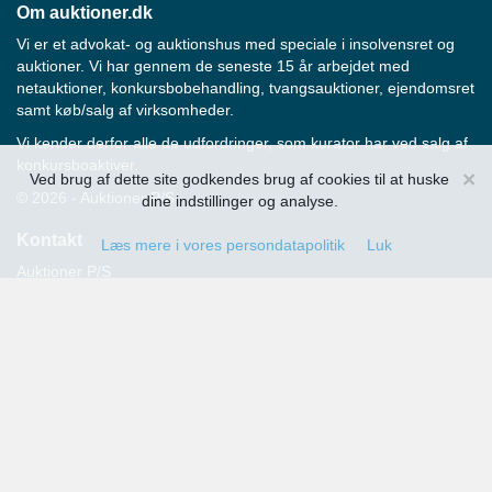
Om auktioner.dk
Vi er et advokat- og auktionshus med speciale i insolvensret og
auktioner. Vi har gennem de seneste 15 år arbejdet med
netauktioner, konkursbobehandling, tvangsauktioner, ejendomsret
samt køb/salg af virksomheder.
Vi kender derfor alle de udfordringer, som kurator har ved salg af
konkursboaktiver.
×
Ved brug af dette site godkendes brug af cookies til at huske
© 2026 - Auktioner P/S
dine indstillinger og analyse.
Kontakt
Læs mere i vores persondatapolitik
Luk
Auktioner P/S
Strandvejen 60
2900 Hellerup
Advokat Thomas Hansen
Tlf.: 39 29 19 00
E-mail:
info@auktioner.dk
CVR-nr.: 40827633
Persondatapolitik