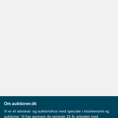
Om auktioner.dk
Vi er et advokat- og auktionshus med speciale i insolvensret og
auktioner. Vi har gennem de seneste 15 år arbejdet med