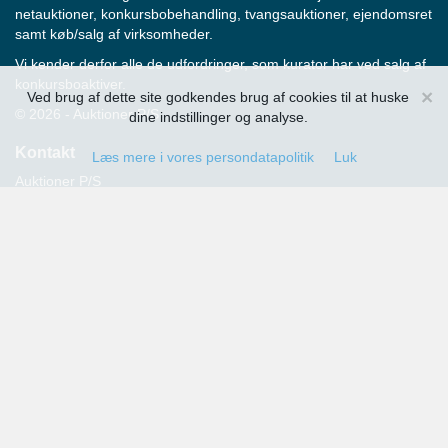
netauktioner, konkursbobehandling, tvangsauktioner, ejendomsret
samt køb/salg af virksomheder.
Vi kender derfor alle de udfordringer, som kurator har ved salg af
konkursboaktiver.
×
Ved brug af dette site godkendes brug af cookies til at huske
© 2026 - Auktioner P/S
dine indstillinger og analyse.
Kontakt
Læs mere i vores persondatapolitik
Luk
Auktioner P/S
Strandvejen 60
2900 Hellerup
Advokat Thomas Hansen
Tlf.: 39 29 19 00
E-mail:
info@auktioner.dk
CVR-nr.: 40827633
Persondatapolitik
Kommende auktioner
Tilmeld dig her og få oplysning om alle kommende auktioner