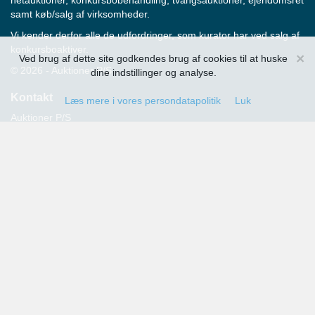
netauktioner, konkursbobehandling, tvangsauktioner, ejendomsret
samt køb/salg af virksomheder.
Vi kender derfor alle de udfordringer, som kurator har ved salg af
konkursboaktiver.
×
Ved brug af dette site godkendes brug af cookies til at huske
© 2026 - Auktioner P/S
dine indstillinger og analyse.
Kontakt
Læs mere i vores persondatapolitik
Luk
Auktioner P/S
Strandvejen 60
2900 Hellerup
Advokat Thomas Hansen
Tlf.: 39 29 19 00
E-mail:
info@auktioner.dk
CVR-nr.: 40827633
Persondatapolitik
Kommende auktioner
Tilmeld dig her og få oplysning om alle kommende auktioner
sendt til din e-mail