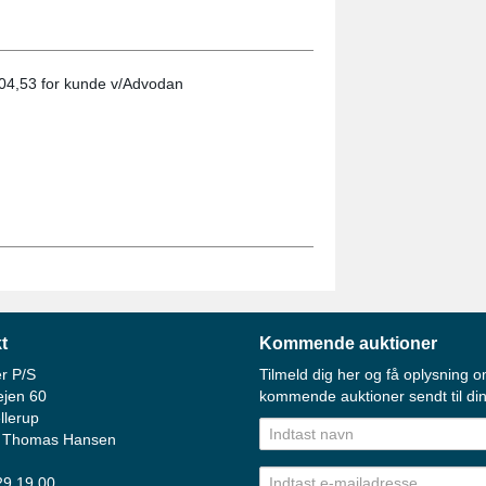
.504,53 for kunde v/Advodan
t
Kommende auktioner
r P/S
Tilmeld dig her og få oplysning o
ejen 60
kommende auktioner sendt til din
llerup
 Thomas Hansen
 29 19 00