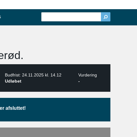
s
lerød.
Budfrist: 24.11.2025 kl. 14.12
Vurdering
Udløbet
-
r afsluttet!