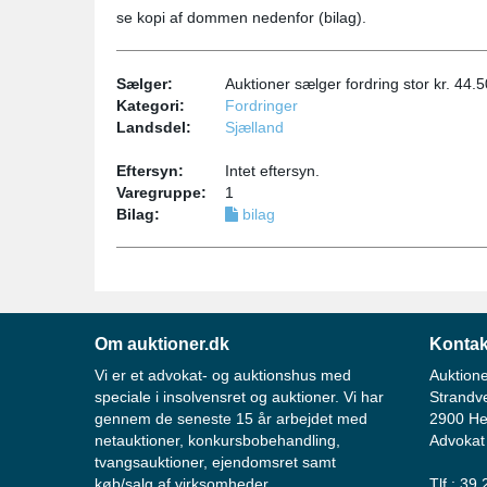
se kopi af dommen nedenfor (bilag).
Sælger:
Auktioner sælger fordring stor kr. 44
Kategori:
Fordringer
Landsdel:
Sjælland
Eftersyn:
Intet eftersyn.
Varegruppe:
1
Bilag:
bilag
Om auktioner.dk
Kontak
Vi er et advokat- og auktionshus med
Auktione
speciale i insolvensret og auktioner. Vi har
Strandv
gennem de seneste 15 år arbejdet med
2900 He
netauktioner, konkursbobehandling,
Advokat
tvangsauktioner, ejendomsret samt
køb/salg af virksomheder.
Tlf.: 39