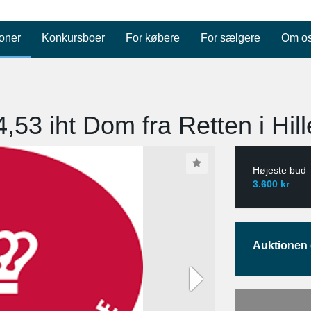
oner
Konkursboer
For købere
For sælgere
Om o
4,53 iht Dom fra Retten i Hil
Højeste bud
3.600 kr
Auktionen e