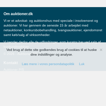
Om auktioner.dk
Vi er et advokat- og auktionshus med speciale i insolvensret og
auktioner. Vi har gennem de seneste 15 år arbejdet med
netauktioner, konkursbobehandling, tvangsauktioner, ejendomsret
samt køb/salg af virksomheder.
Vi kender derfor alle de udfordringer, som kurator har ved salg af
konkursboaktiver.
×
Ved brug af dette site godkendes brug af cookies til at huske
© 2026 - Auktioner P/S
dine indstillinger og analyse.
Kontakt
Læs mere i vores persondatapolitik
Luk
Auktioner P/S
Strandvejen 60
2900 Hellerup
Advokat Thomas Hansen
Tlf.: 39 29 19 00
E-mail:
info@auktioner.dk