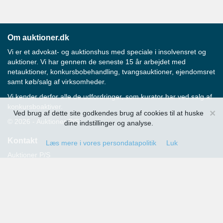
Om auktioner.dk
Vi er et advokat- og auktionshus med speciale i insolvensret og
auktioner. Vi har gennem de seneste 15 år arbejdet med
netauktioner, konkursbobehandling, tvangsauktioner, ejendomsret
samt køb/salg af virksomheder.
Vi kender derfor alle de udfordringer, som kurator har ved salg af
konkursboaktiver.
×
Ved brug af dette site godkendes brug af cookies til at huske
© 2026 - Auktioner P/S
dine indstillinger og analyse.
Kontakt
Læs mere i vores persondatapolitik
Luk
Auktioner P/S
Strandvejen 60
2900 Hellerup
Advokat Thomas Hansen
Tlf.: 39 29 19 00