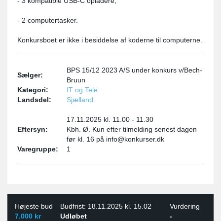
- 3 kompatible USB-C opladere,
- 2 computertasker.
Konkursboet er ikke i besiddelse af koderne til computerne.
BPS 15/12 2023 A/S under konkurs v/Bech-
Sælger:
Bruun
Kategori:
IT og Tele
Landsdel:
Sjælland
17.11.2025 kl. 11.00 - 11.30
Eftersyn:
Kbh. Ø. Kun efter tilmelding senest dagen
før kl. 16 på info@konkurser.dk
Varegruppe:
1
Højeste bud
Budfrist: 18.11.2025 kl. 15.02
Vurdering
7.000 kr
Udløbet
-