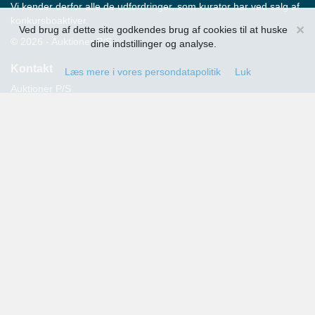
Vi kender derfor alle de udfordringer, som kurator har ved salg af
konkursboaktiver.
×
Ved brug af dette site godkendes brug af cookies til at huske
© 2026 - Auktioner P/S
dine indstillinger og analyse.
Kontakt
Læs mere i vores persondatapolitik
Luk
Auktioner P/S
Strandvejen 60
2900 Hellerup
Advokat Thomas Hansen
Tlf.: 39 29 19 00
E-mail:
info@auktioner.dk
CVR-nr.: 40827633
Persondatapolitik
Kommende auktioner
Tilmeld dig her og få oplysning om alle kommende auktioner
sendt til din e-mail