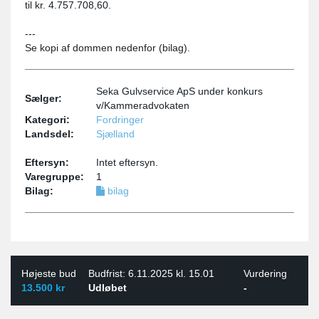
til kr. 4.757.708,60.
---
Se kopi af dommen nedenfor (bilag).
Seka Gulvservice ApS under konkurs
Sælger:
v/Kammeradvokaten
Kategori:
Fordringer
Landsdel:
Sjælland
Eftersyn:
Intet eftersyn.
Varegruppe:
1
Bilag:
bilag
Højeste bud
Budfrist: 6.11.2025 kl. 15.01
Vurdering
13.500 kr
Udløbet
-