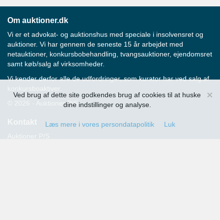
Om auktioner.dk
Vi er et advokat- og auktionshus med speciale i insolvensret og
auktioner. Vi har gennem de seneste 15 år arbejdet med
netauktioner, konkursbobehandling, tvangsauktioner, ejendomsret
samt køb/salg af virksomheder.
Vi kender derfor alle de udfordringer, som kurator har ved salg af
konkursboaktiver.
×
Ved brug af dette site godkendes brug af cookies til at huske
© 2026 - Auktioner P/S
dine indstillinger og analyse.
Kontakt
Læs mere i vores persondatapolitik
Luk
Auktioner P/S
Strandvejen 60
2900 Hellerup
Advokat Thomas Hansen
Tlf.: 39 29 19 00
E-mail:
info@auktioner.dk
CVR-nr.: 40827633