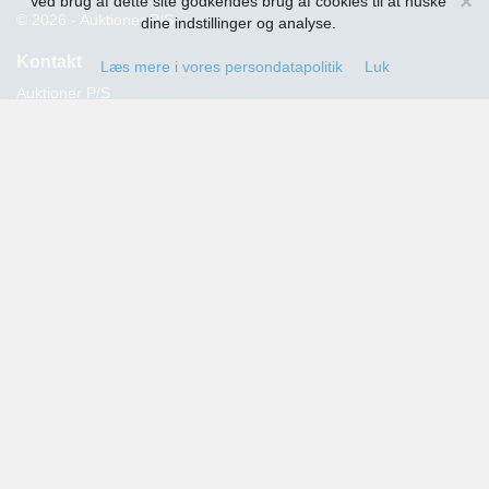
×
Ved brug af dette site godkendes brug af cookies til at huske
© 2026 - Auktioner P/S
dine indstillinger og analyse.
Kontakt
Læs mere i vores persondatapolitik
Luk
Auktioner P/S
Strandvejen 60
2900 Hellerup
Advokat Thomas Hansen
Tlf.: 39 29 19 00
E-mail:
info@auktioner.dk
CVR-nr.: 40827633
Persondatapolitik
Kommende auktioner
Tilmeld dig her og få oplysning om alle kommende auktioner
sendt til din e-mail