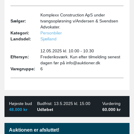
Komplexx Construction ApS under
Sælger:
tvangsopløsning v/Andersen & Svendsen
Advokater.
Kategori:
Personbiler
Landsdel:
Sjælland
12.05.2025 kl. 10.00 - 10.30
Eftersyn:
Frederiksværk. Kun efter tilmelding senest
dagen før på info@auktioner.dk
Varegruppe:
6
Højeste bud
Budfrist: 13.5.2025 kl. 15.00
Vurdering
48.000 kr
Udløbet
60.000 kr
Auktionen er afsluttet!