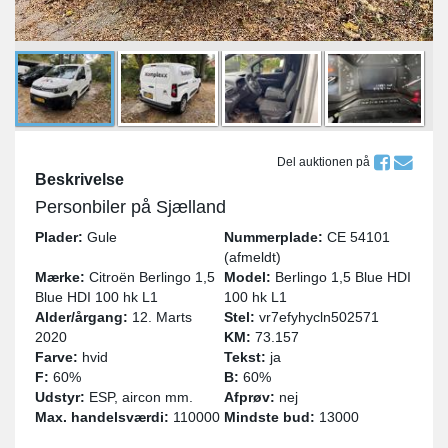
Del auktionen på
Beskrivelse
Personbiler på Sjælland
Plader:
Gule
Nummerplade:
CE 54101
(afmeldt)
Mærke:
Citroën Berlingo 1,5
Model:
Berlingo 1,5 Blue HDI
Blue HDI 100 hk L1
100 hk L1
Alder/årgang:
12. Marts
Stel:
vr7efyhycln502571
2020
KM:
73.157
Farve:
hvid
Tekst:
ja
F:
60%
B:
60%
Udstyr:
ESP, aircon mm.
Afprøv:
nej
Max. handelsværdi:
110000
Mindste bud:
13000