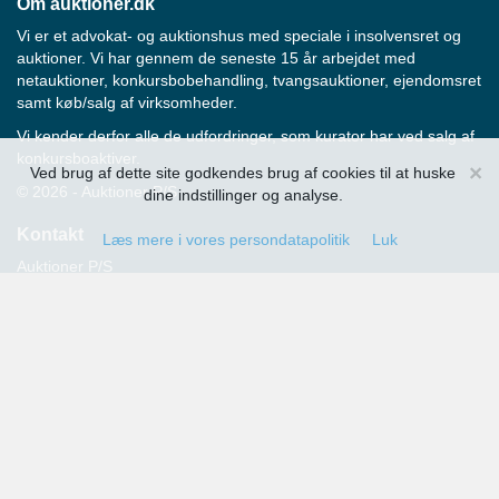
Om auktioner.dk
Vi er et advokat- og auktionshus med speciale i insolvensret og
auktioner. Vi har gennem de seneste 15 år arbejdet med
netauktioner, konkursbobehandling, tvangsauktioner, ejendomsret
samt køb/salg af virksomheder.
Vi kender derfor alle de udfordringer, som kurator har ved salg af
konkursboaktiver.
×
Ved brug af dette site godkendes brug af cookies til at huske
© 2026 - Auktioner P/S
dine indstillinger og analyse.
Kontakt
Læs mere i vores persondatapolitik
Luk
Auktioner P/S
Strandvejen 60
2900 Hellerup
Advokat Thomas Hansen
Tlf.: 39 29 19 00
E-mail:
info@auktioner.dk
CVR-nr.: 40827633
Persondatapolitik