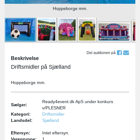
Hoppeborge mm.
Del auktionen på
Beskrivelse
Driftsmidler på Sjælland
Hoppeborge mm.
Ready4event.dk ApS under konkurs
Sælger:
v/PLESNER
Kategori:
Driftsmidler
Landsdel:
Sjælland
Eftersyn:
Intet eftersyn.
Varegruppe:
1