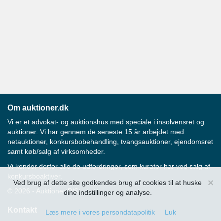
Om auktioner.dk
Vi er et advokat- og auktionshus med speciale i insolvensret og
auktioner. Vi har gennem de seneste 15 år arbejdet med
netauktioner, konkursbobehandling, tvangsauktioner, ejendomsret
samt køb/salg af virksomheder.
Vi kender derfor alle de udfordringer, som kurator har ved salg af
konkursboaktiver.
×
Ved brug af dette site godkendes brug af cookies til at huske
© 2026 - Auktioner P/S
dine indstillinger og analyse.
Kontakt
Læs mere i vores persondatapolitik
Luk