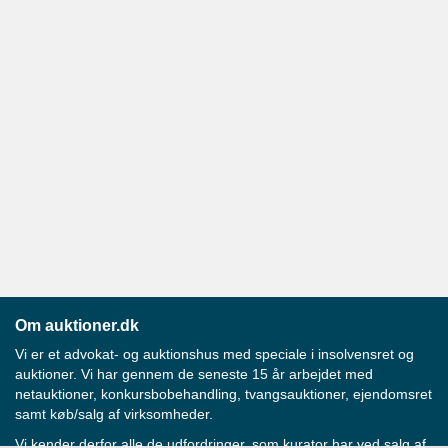
Om auktioner.dk
Vi er et advokat- og auktionshus med speciale i insolvensret og
auktioner. Vi har gennem de seneste 15 år arbejdet med
netauktioner, konkursbobehandling, tvangsauktioner, ejendomsret
samt køb/salg af virksomheder.
Vi kender derfor alle de udfordringer, som kurator har ved salg af