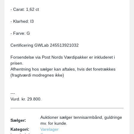
- Carat: 1,62 ct
- Klarhed: I3
- Farve: G
Certificering GWLab 245513921032
Forsendelse via Post Nords Værdipakker er inkluderet i
prisen.
Afhentning hos sælger kan aftales, hvis det foretrækkes
(fragtværdi modregnes ikke)
---
Vurd. kr. 29.800.
Auktioner sælger tennisarmbånd, guldringe
Sælger:
mv. for kunde.
Kategori:
Varelager