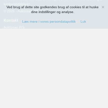
konkursboaktiver.
×
Ved brug af dette site godkendes brug af cookies til at huske
© 2026 - Auktioner P/S
dine indstillinger og analyse.
Kontakt
Læs mere i vores persondatapolitik
Luk
Auktioner P/S
Strandvejen 60
2900 Hellerup
Advokat Thomas Hansen
Tlf.: 39 29 19 00
E-mail:
info@auktioner.dk
CVR-nr.: 40827633
Persondatapolitik
Kommende auktioner
Tilmeld dig her og få oplysning om alle kommende auktioner
sendt til din e-mail