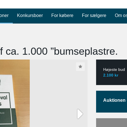
oner
Konkursboer
For købere
For sælgere
Om o
f ca. 1.000 ”bumseplastre.
Højeste bud
2.100 kr
Auktionen e