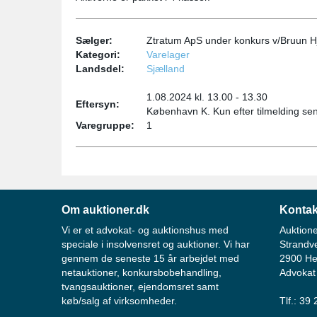
Sælger:
Ztratum ApS under konkurs v/Bruun Hj
Kategori:
Varelager
Landsdel:
Sjælland
1.08.2024 kl. 13.00 - 13.30
Eftersyn:
København K. Kun efter tilmelding sen
Varegruppe:
1
Om auktioner.dk
Kontak
Vi er et advokat- og auktionshus med
Auktione
speciale i insolvensret og auktioner. Vi har
Strandv
gennem de seneste 15 år arbejdet med
2900 He
netauktioner, konkursbobehandling,
Advokat
tvangsauktioner, ejendomsret samt
køb/salg af virksomheder.
Tlf.: 39