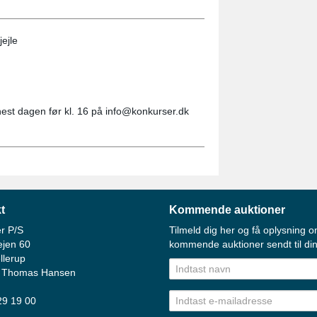
ejle
est dagen før kl. 16 på info@konkurser.dk
t
Kommende auktioner
r P/S
Tilmeld dig her og få oplysning o
ejen 60
kommende auktioner sendt til din
llerup
 Thomas Hansen
 29 19 00