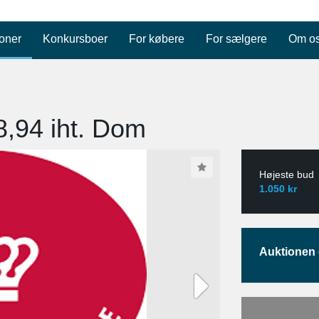
oner
Konkursboer
For købere
For sælgere
Om o
38,94 iht. Dom
Højeste bud
1.050 kr
Auktionen e