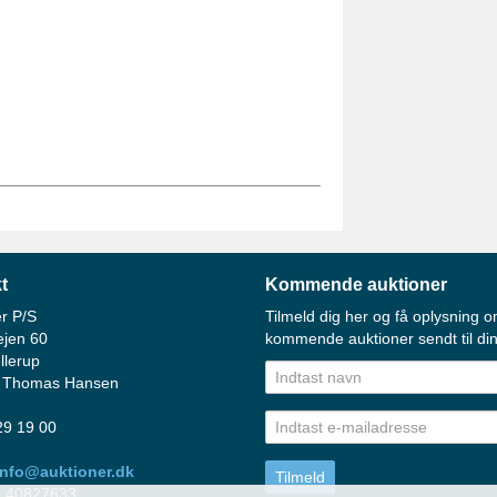
t
Kommende auktioner
r P/S
Tilmeld dig her og få oplysning o
ejen 60
kommende auktioner sendt til din
llerup
 Thomas Hansen
 29 19 00
info@auktioner.dk
: 40827633