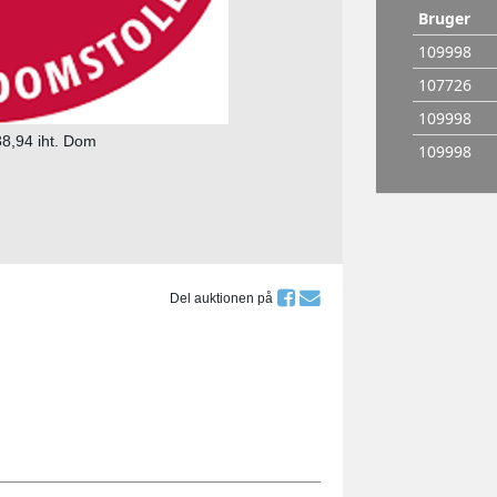
38,94 iht. Dom
Del auktionen på