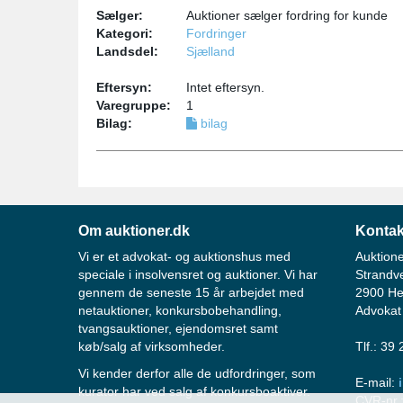
Sælger:
Auktioner sælger fordring for kunde
Kategori:
Fordringer
Landsdel:
Sjælland
Eftersyn:
Intet eftersyn.
Varegruppe:
1
Bilag:
bilag
Om auktioner.dk
Kontak
Vi er et advokat- og auktionshus med
Auktione
speciale i insolvensret og auktioner. Vi har
Strandv
gennem de seneste 15 år arbejdet med
2900 He
netauktioner, konkursbobehandling,
Advokat
tvangsauktioner, ejendomsret samt
køb/salg af virksomheder.
Tlf.: 39
Vi kender derfor alle de udfordringer, som
E-mail:
kurator har ved salg af konkursboaktiver.
CVR-nr.